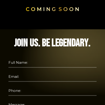
C O M I N G S O O N
J
O
I
N
U
S
.
B
E
L
E
G
E
N
D
A
R
Y
.